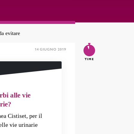
da evitare
14 GIUGNO 2019
5
TIME
rbi alle vie
rie?
ea Cistiset, per il
lle vie urinarie