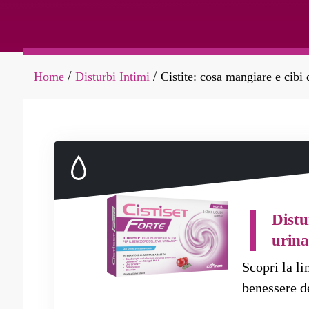
Home
Disturbi Intimi
Cistite: cosa mangiare e cibi 
/
/
Distu
urina
Scopri la lin
benessere de