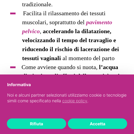
tradizionale.
Facilita il rilassamento dei tessuti
muscolari, soprattutto del
pavimento
pelvico
,
accelerando la dilatazione,
velocizzando il tempo del travaglio e
riducendo il rischio di lacerazione dei
tessuti vaginali
al momento del parto
Come avviene quando si nuota,
l’acqua
diminuisce gli effetti della gravità e ci
dona una sensazione di leggerezza,
Informativa
aiutandoci a sostenere il peso del
Noi e alcuni partner selezionati utilizziamo cookie o tecnologie
simili come specificato nella
cookie policy
.
pancione e facilitando i nostri movimenti
Regolarizza la
pressione sanguigna
L’umidità dell’ambiente
facilita la
Rifiuta
Accetta
respirazione
e può costituire un valido