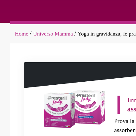
Home
Universo Mamma
Yoga in gravidanza, le pra
/
/
Irr
as
Prova la 
assorben