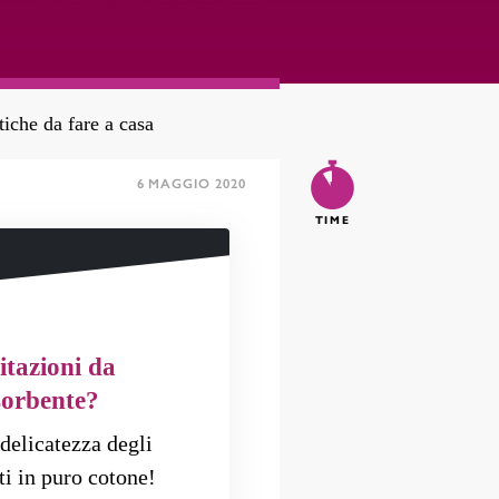
tiche da fare a casa
6 MAGGIO 2020
5
TIME
itazioni da
sorbente?
delicatezza degli
ti in puro cotone!