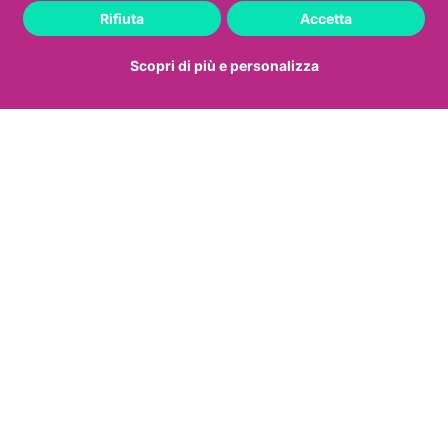
quali vagina, Ghiandola del Bartolino, uretra e
Rifiuta
Accetta
prostata.
L
Scopri di più e personalizza
a vulvovaginite da Candida
La forma più nota di vulvovaginite è quella
da
Candida Albicans
(nel 95% dei casi). La
Candida è un commensale abituale che
colonizza le mucose orali e vaginali già dopo la
nascita. L’infezione è correlata ad
alterazioni
dell’ecosistema vaginale
e
non è un’infezione
esclusivamente a trasmissione sessuale
.
Quando si trova sotto forma di spora è innocuo,
quando invece le difese locali dell’ospite
diminuiscono o l’ambiente diviene adatto alla