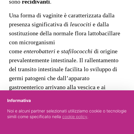
sono
recidivanti
.
Una forma di vaginite è caratterizzata dalla
presenza significativa di
leucociti
e dalla
sostituzione della normale flora lattobacillare
con microrganismi
come
enterobatteri
e
stafilococchi
di origine
prevalentemente intestinale. Il rallentamento
del transito intestinale facilita lo sviluppo di
germi patogeni che dall’apparato
gastroenterico arrivano alla vescica e ai
genitali.
Informativa
Un’altra forma di vaginite è quella
Noi e alcuni partner selezionati utilizziamo cookie o tecnologie
simili come specificato nella
cookie policy
.
da
Trichomonas vaginalis
a trasmissione
sessuale esclusiva e con serbatoi di infezione