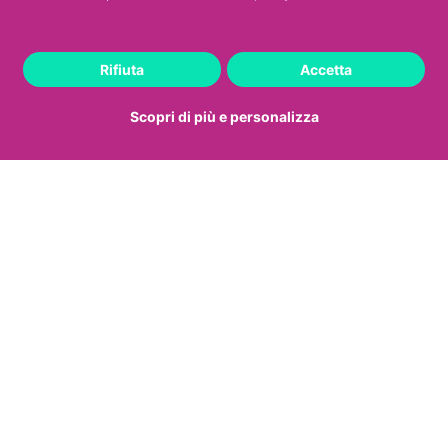
svegliarsi all’alba per preparare quel ragù che
ci mette ore a cuocere e adori farlo comunque,
allora fallo.
Scegliere di indossare un
Rifiuta
Accetta
grembiule e passare molto tempo in cucina
Scopri di più e personalizza
non ti rende certo meno femminista
.
Preparare qualcosa di buono per tutta la
famiglia è un gesto di amore, andarsene con
loro al ristorante lo è altrettanto.
D
urante le feste mangia
sano (oppure no)
Il cibo
rende felici, è innegabile
. Alcuni
alimenti hanno la capacità di dare al
nostro cervello un vero e proprio sprint