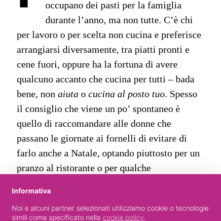
occupano dei pasti per la famiglia
durante l’anno, ma non tutte. C’è chi
per lavoro o per scelta non cucina e preferisce
arrangiarsi diversamente, tra piatti pronti e
cene fuori, oppure ha la fortuna di avere
qualcuno accanto che cucina per tutti – bada
bene, non
aiuta
o
cucina al posto tuo
. Spesso
il consiglio che viene un po’ spontaneo è
quello di raccomandare alle donne che
passano le giornate ai fornelli di evitare di
farlo anche a Natale, optando piuttosto per un
pranzo al ristorante o per qualche
preparazione della rosticceria, se non farsi
Informativa
addirittura invitare a casa di altri. Se ami
Noi e alcuni partner selezionati utilizziamo cookie o tecnologie
cucinare, se nonostante sia impegnativo
simili come specificato nella
cookie policy
.