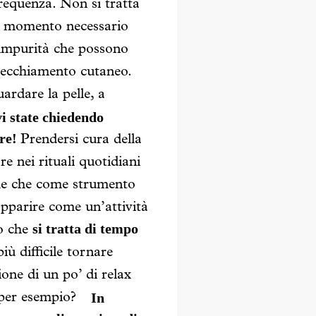
frequenza. Non si tratta
un momento necessario
i impurità che possono
invecchiamento cutaneo.
ardare la pelle, a
vi state chiedendo
pre!
Prendersi cura della
e nei rituali quotidiani
ale che come strumento
apparire come un’attività
si tratta di tempo
to che
iù difficile tornare
ione di un po’ di relax
In
 per esempio?