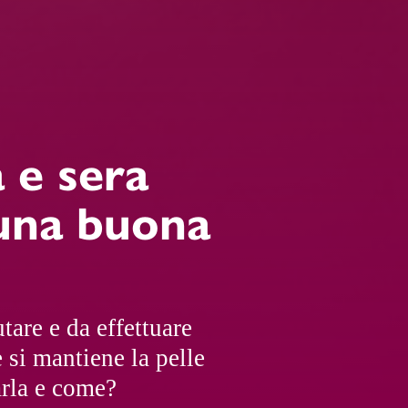
 e sera
 una buona
tare e da effettuare
e si mantiene la pelle
arla e come?