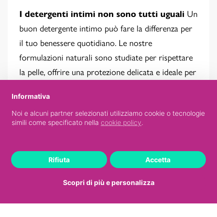
I detergenti intimi non sono tutti uguali
Un
buon detergente intimo può fare la differenza per
il tuo benessere quotidiano. Le nostre
formulazioni naturali sono studiate per rispettare
la pelle, offrire una protezione delicata e ideale per
un uso quotidiano anche in caso di pelli delicate e
Informativa
sensibili.
Noi e alcuni partner selezionati utilizziamo cookie o tecnologie
simili come specificato nella
cookie policy
.
VAI AL SITO
Rifiuta
Accetta
Scopri di più e personalizza