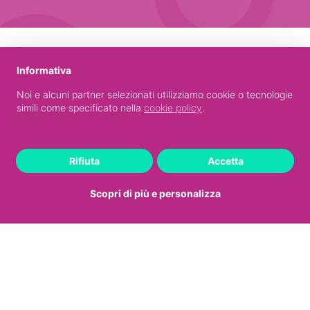
Perché rivolgerti ad una Farmacista
Informativa
Specializzata?
Noi e alcuni partner selezionati utilizziamo cookie o tecnologie
simili come specificato nella
cookie policy
.
Rifiuta
Accetta
Scopri di più e personalizza
Consulenza su misura per il tuo
benessere intimo