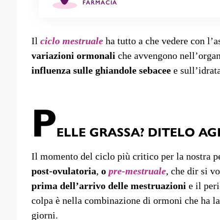
FARMACIA
Il
ciclo mestruale
ha tutto a che vedere con l’as
variazioni ormonali
che avvengono nell’orga
influenza sulle ghiandole sebacee
e sull’idrat
P
ELLE GRASSA? DITELO AG
Il momento del ciclo più critico per la nostra p
post-ovulatoria
,
o
pre-mestruale
, che dir si vo
prima dell’arrivo delle mestruazioni
e il per
colpa è nella combinazione di ormoni che ha la
giorni.