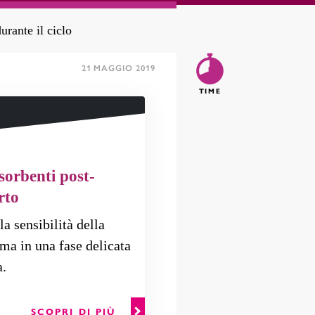
rante il ciclo
21 MAGGIO 2019
5
TIME
sorbenti post-
rto
la sensibilità della
ima in una fase delicata
a.
SCOPRI DI PIÙ