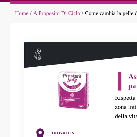
Home
A Proposito Di Ciclo
Come cambia la pelle du
/
/
As
pa
Rispetta 
zona int
della vit
TROVALI IN